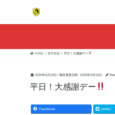
コ
ナ
ン
ビ
テ
ゲ
ン
ー
ツ
シ
へ
ョ
ス
ン
キ
に
ッ
移
HOME
通常開催
平日！大感謝デー
プ
動
2020年3月10日
/ 最終更新日時 :
2020年3月10日
fre
平日！大感謝デー
Facebook
twitter