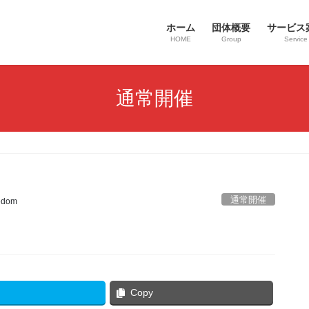
ホーム
団体概要
サービス
HOME
Group
Service
通常開催
通常開催
edom
Copy