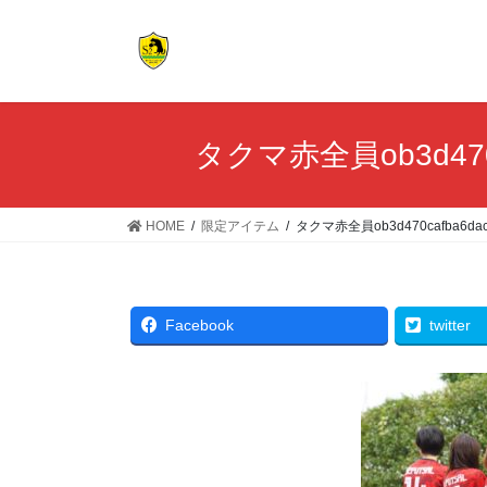
コ
ナ
ン
ビ
テ
ゲ
ン
ー
ツ
シ
へ
ョ
タクマ赤全員ob3d470ca
ス
ン
キ
に
ッ
移
HOME
限定アイテム
タクマ赤全員ob3d470cafba6daca
プ
動
Facebook
twitter