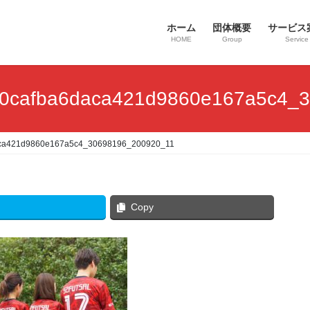
ホーム
団体概要
サービス
HOME
Group
Service
fba6daca421d9860e167a5c4_30
421d9860e167a5c4_30698196_200920_11
Copy