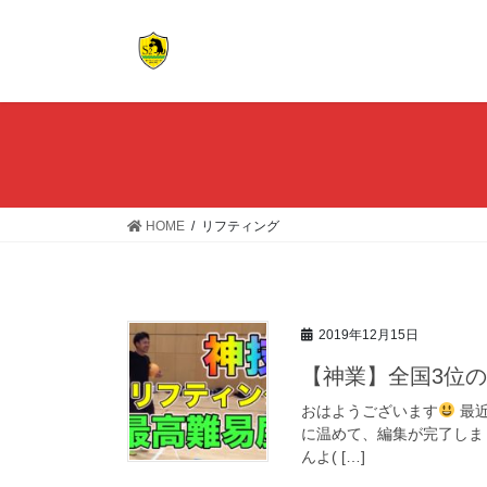
コ
ナ
ン
ビ
テ
ゲ
ン
ー
ツ
シ
へ
ョ
ス
ン
キ
に
ッ
移
HOME
リフティング
プ
動
2019年12月15日
【神業】全国3位
おはようございます
最近
に温めて、編集が完了しま
んよ( […]