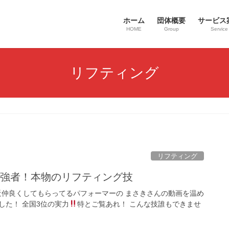
ホーム
団体概要
サービス
HOME
Group
Service
リフティング
リフティング
の強者！本物のリフティング技
仲良くしてもらってるパフォーマーの まさきさんの動画を温め
した！ 全国3位の実力
特とご覧あれ！ こんな技誰もできませ