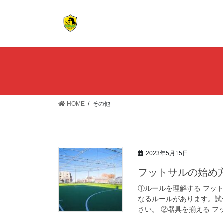
コ
ナ
ン
ビ
テ
ゲ
ン
ー
ツ
シ
へ
ョ
ス
ン
キ
に
ッ
移
HOME
その他
プ
動
2023年5月15日
フットサルの始め
①ルールを理解する フッ
なるルールがあります。試
さい。 ②器具を揃える フ