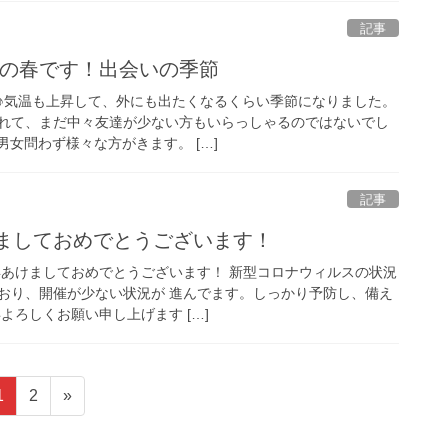
記事
ツの春です！出会いの季節
♪気温も上昇して、外にも出たくなるくらい季節になりました。
れて、まだ中々友達が少ない方もいらっしゃるのではないでし
男女問わず様々な方がきます。 […]
記事
けましておめでとうございます！
新年あけましておめでとうございます！ 新型コロナウィルスの状況
おり、開催が少ない状況が 進んでます。しっかり予防し、備え
よろしくお願い申し上げます […]
固
固
1
2
»
定
定
ペ
ペ