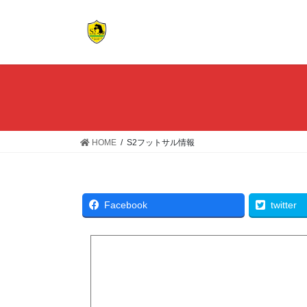
コ
ナ
ン
ビ
テ
ゲ
ン
ー
ツ
シ
へ
ョ
ス
ン
キ
に
ッ
移
HOME
S2フットサル情報
プ
動
Facebook
twitter