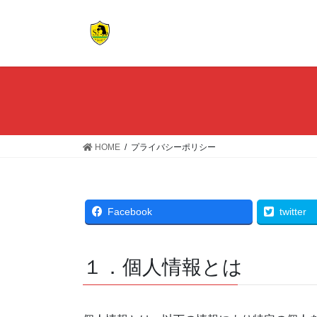
コ
ナ
ン
ビ
テ
ゲ
ン
ー
ツ
シ
へ
ョ
ス
ン
キ
に
ッ
移
HOME
プライバシーポリシー
プ
動
Facebook
twitter
１．個人情報とは