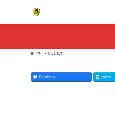
コ
ナ
ン
ビ
テ
ゲ
ン
ー
ツ
シ
へ
ョ
ス
ン
キ
に
ッ
移
HOME
もっと見る
プ
動
Facebook
twitter